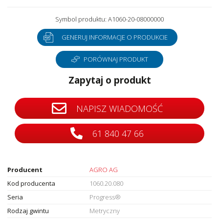
Symbol produktu: A1060-20-08000000
GENERUJ INFORMACJE O PRODUKCIE
PORÓWNAJ PRODUKT
Zapytaj o produkt
NAPISZ WIADOMOŚĆ
61 840 47 66
Producent
AGRO AG
Kod producenta
1060.20.080
Seria
Progress®
Rodzaj gwintu
Metryczny