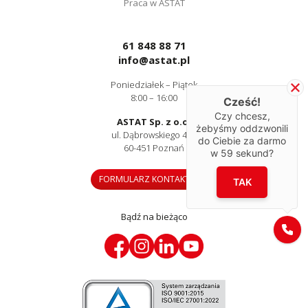
Praca w ASTAT
61 848 88 71
info@astat.pl
Poniedziałek – Piątek
8:00 – 16:00
Cześć!
Czy chcesz,
ASTAT Sp. z o.o.
żebyśmy oddzwonili
ul. Dąbrowskiego 441
do Ciebie za darmo
60-451 Poznań
w
59
sekund?
FORMULARZ KONTAKTOWY
TAK
Bądź na bieżąco