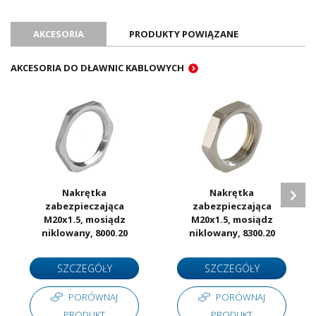
Oznaczenie CE
Tak
Certyfikat UL
Tak
AKCESORIA
PRODUKTY POWIĄZANE
Certyfikat ATEX
Nie
Certyfikat RoHS
Tak
AKCESORIA DO DŁAWNIC KABLOWYCH
Ilość sztuk w opakowaniu
50
Jednostka sprzedażowa
Sztuki
Nakrętka
Nakrętka
zabezpieczająca
zabezpieczająca
M20x1.5, mosiądz
M20x1.5, mosiądz
niklowany, 8000.20
niklowany, 8300.20
SZCZEGÓŁY
SZCZEGÓŁY
PORÓWNAJ
PORÓWNAJ
PRODUKT
PRODUKT