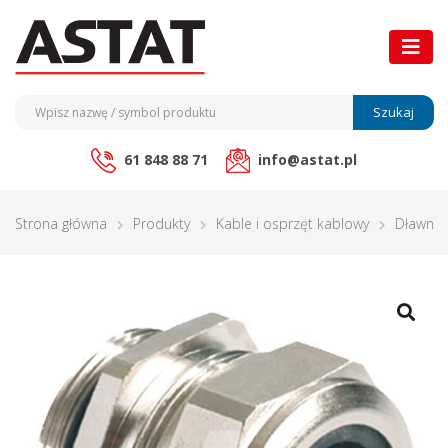
Szukaj
61 848 88 71
info@astat.pl
Strona główna
Produkty
Kable i osprzęt kablowy
Dławnic