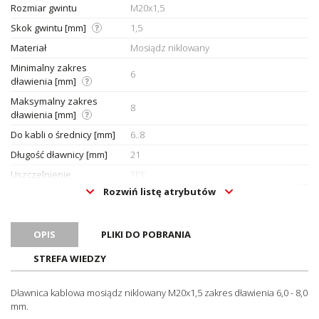
Rozmiar gwintu
M20x1,5
Skok gwintu [mm]
1,5
Materiał
Mosiądz niklowany
Minimalny zakres
6
dławienia [mm]
Maksymalny zakres
8
dławienia [mm]
Do kabli o średnicy [mm]
6..8
Długość dławnicy [mm]
21
Uszczelnienie
TPE
Rozwiń listę atrybutów
O-ring
NBR
Zakres temperatury pracy
-40..100
[°C]
OPIS
PLIKI DO POBRANIA
Długość gwintu [mm]
6
STREFA WIEDZY
Rozmiar klucza [mm]
24
Hygienic Design
Nie
Dławnica kablowa mosiądz niklowany M20x1,5 zakres dławienia 6,0 - 8,0
mm.
Stopień ochrony (IP)
IP68 (do 10 bar)