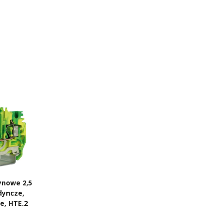
ynowe 2,5
dyncze,
te, HTE.2