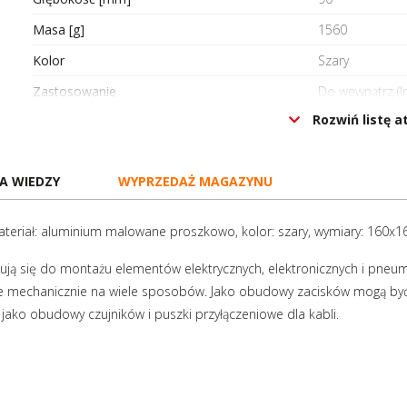
Masa [g]
1560
Kolor
Szary
Zastosowanie
Do wewnątrz (I
Rozwiń listę 
Możliwość montażu na szynie
Nie
Do montażu ściennego
Tak
A WIEDZY
WYPRZEDAŻ MAGAZYNU
Pod przyciski
Nie
Z otworami wentylacyjnymi
Nie
teriał: aluminium malowane proszkowo, kolor: szary, wymiary: 160x
Z przetłoczeniami
Nie
ują się do montażu elementów elektrycznych, elektronicznych i pne
Zakres temperatury pracy [°C]
-40..100
iane mechanicznie na wiele sposobów. Jako obudowy zacisków mogą 
Stopień ochrony (IP)
IP66
ako obudowy czujników i puszki przyłączeniowe dla kabli.
Hygienic Design
Nie
Certyfikat ATEX
Nie
Certyfikat RoHS
Tak