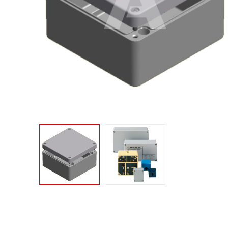
Konwer
Automatyka budynkowa i osprzęt
Konwer
elektroinstalacyjny
Lampy 
Licznik
Mierni
Moduły