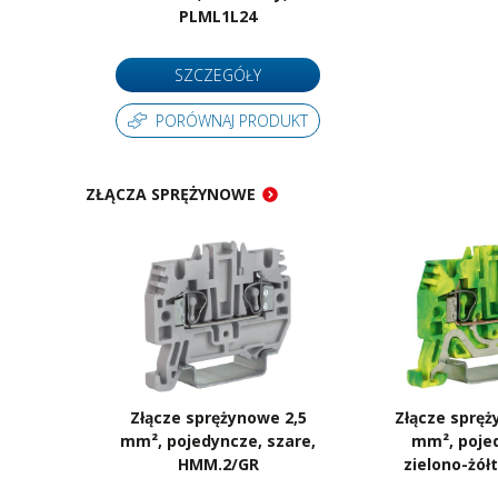
PLML1L24
SZCZEGÓŁY
PORÓWNAJ PRODUKT
ZŁĄCZA SPRĘŻYNOWE
Złącze sprężynowe 2,5
Złącze spręż
mm², pojedyncze, szare,
mm², poje
HMM.2/GR
zielono-żół