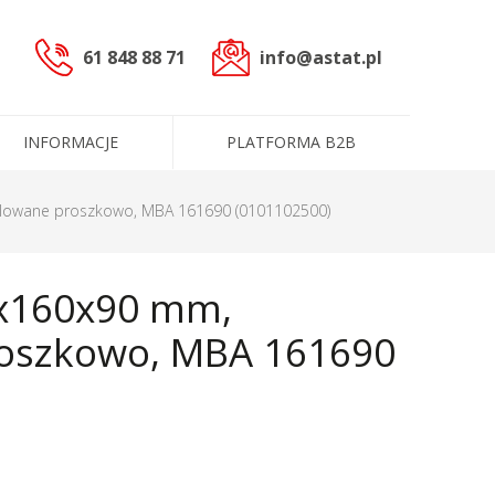
61 848 88 71
info@astat.pl
INFORMACJE
PLATFORMA B2B
sterowniczych
alowane proszkowo, MBA 161690 (0101102500)
czne (PLC)
0x160x90 mm,
oszkowo, MBA 161690
cowoprądowe
informacyjne
ntakt
ługi
Dane administracyjne
Certyfikaty i polityki
e
Produkty