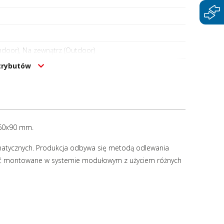
ndoor), Na zewnątrz (Outdoor)
atrybutów
160x90 mm.
umatycznych. Produkcja odbywa się metodą odlewania
być montowane w systemie modułowym z użyciem różnych