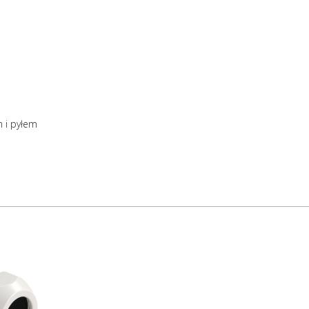
Certyfikaty
REACH
Jednostka sprzedażowa
Sztuki
 i pyłem