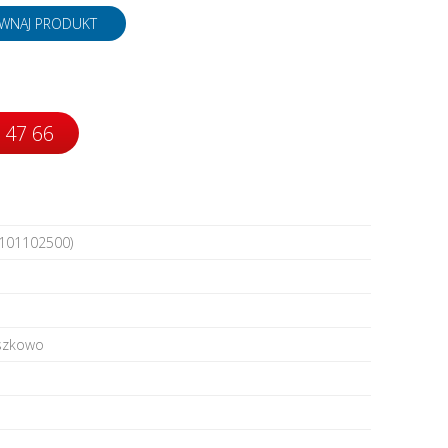
napędy
WNAJ PRODUKT
 47 66
101102500)
szkowo