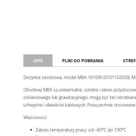
OPIS
PLIKI DO POBRANIA
STREF
Skrzynka zaciskowa, model MBA 161690 (0101102500). Ma
Obudowy MBA są uniwersalne, solidne i łatwo przystosow
ciśnieniowego lub grawitacyjnego, mogą być też obrab
uchwytów i dławików kablowych. Powszechnie stosowane j
Właściwości:
Zakres temperatury pracy: od -40°C do 100°C