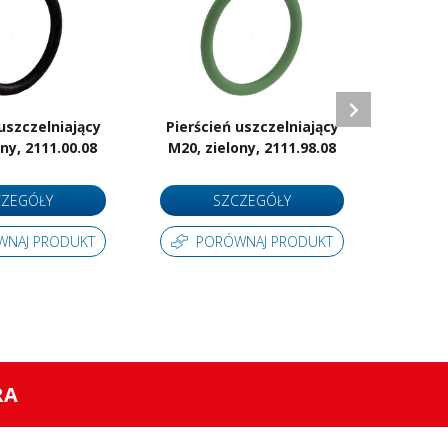
uszczelniający
Pierścień uszczelniający
Red
ny, 2111.00.08
M20, zielony, 2111.98.08
mos
CZEGÓŁY
SZCZEGÓŁY
WNAJ PRODUKT
PORÓWNAJ PRODUKT
P
RA