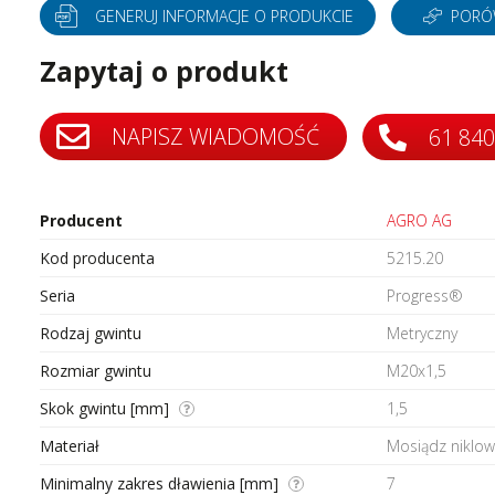
tery częstotliwości
Silniki bezszczotkowe i serwo
GENERUJ INFORMACJE O PRODUKCIE
PORÓ
tery protokołów przemysłowych
Styczniki
Zapytaj o produkt
do szaf sterowniczych
Systemy wózków kablowych i
szynoprzewody
i
Transformatory AC AC
ki i wyświetlacze
NAPISZ WIADOMOŚĆ
61 840
Wyłączniki i rozłączniki
 interfejsowe
Zadajniki
Producent
AGRO AG
Kod producenta
5215.20
Seria
Progress®
Rodzaj gwintu
Metryczny
Rozmiar gwintu
M20x1,5
Skok gwintu [mm]
1,5
Materiał
Mosiądz niklo
Minimalny zakres dławienia [mm]
7