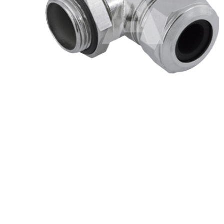
Konwer
Automatyka budynkowa i osprzęt
Konwer
elektroinstalacyjny
Lampy 
Licznik
Mierni
Moduły