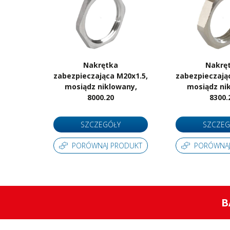
Nakrętka
Nakrę
zabezpieczająca M20x1.5,
zabezpieczają
mosiądz niklowany,
mosiądz ni
8000.20
8300.
SZCZEGÓŁY
SZCZEG
PORÓWNAJ PRODUKT
PORÓWNAJ
B