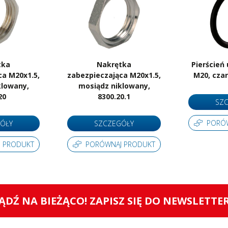
Certyfikat RoHS
Tak
Ilość sztuk w opakowaniu
50
Jednostka sprzedażowa
Sztuki
tka
Nakrętka
Pierścień 
ca M20x1.5,
zabezpieczająca M20x1.5,
M20, czar
klowany,
mosiądz niklowany,
20
8300.20.1
SZ
PORÓ
ÓŁY
SZCZEGÓŁY
 PRODUKT
PORÓWNAJ PRODUKT
ĄDŹ NA BIEŻĄCO! ZAPISZ SIĘ DO NEWSLETTE