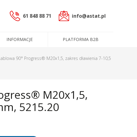
61 848 88 71
info@astat.pl
INFORMACJE
PLATFORMA B2B
sterowniczych
kablowa 90° Progress® M20x1,5, zakres dławienia 7-10,5
czne (PLC)
ogress® M20x1,5,
cowoprądowe
informacyjne
ntakt
ługi
Dane administracyjne
Certyfikaty i polityki
 mm, 5215.20
e
Produkty