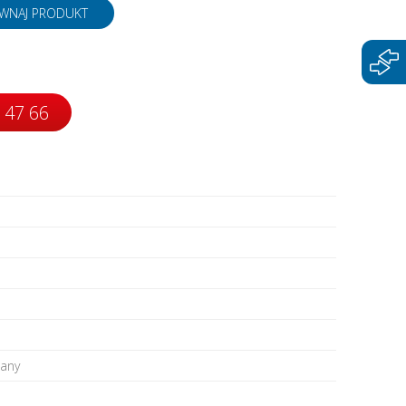
napędy
WNAJ PRODUKT
 47 66
wany