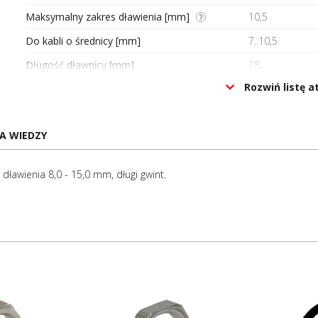
Maksymalny zakres dławienia [mm]
10,5
Do kabli o średnicy [mm]
7..10,5
Długość dławnicy [mm]
28
Rozwiń listę 
Uszczelnienie
TPE
Zakres temperatury pracy [°C]
-20..100
A WIEDZY
Długość gwintu [mm]
9
Dodatkowe uwagi
Długi gwint
ławienia 8,0 - 15,0 mm, długi gwint.
Rozmiar klucza [mm]
24
Hygienic Design
Nie
Stopień ochrony (IP)
IP68
Oznaczenie CE
Tak
Certyfikat UL
Tak
Certyfikat ATEX
Nie