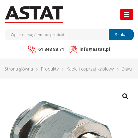
Szukaj
61 848 88 71
info@astat.pl
Strona główna
Produkty
Kable i osprzęt kablowy
Dławnic