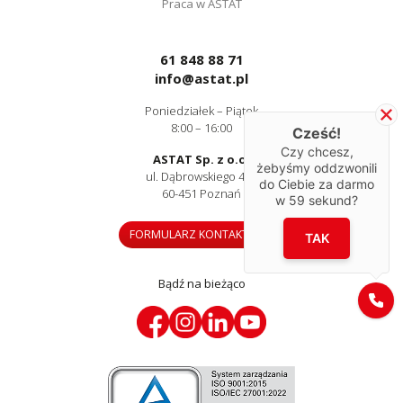
Praca w ASTAT
61 848 88 71
info@astat.pl
Poniedziałek – Piątek
8:00 – 16:00
Cześć!
Czy chcesz,
ASTAT Sp. z o.o.
żebyśmy oddzwonili
ul. Dąbrowskiego 441
do Ciebie za darmo
60-451 Poznań
w
59
sekund?
FORMULARZ KONTAKTOWY
TAK
Bądź na bieżąco