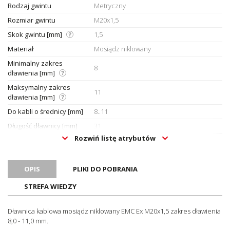
Rodzaj gwintu
Metryczny
Rozmiar gwintu
M20x1,5
Skok gwintu [mm]
1,5
Materiał
Mosiądz niklowany
Minimalny zakres
8
dławienia [mm]
Maksymalny zakres
11
dławienia [mm]
Do kabli o średnicy [mm]
8..11
Długość dławnicy [mm]
31
Rozwiń listę atrybutów
Uszczelnienie
TPE
Zakres temperatury pracy
-40..100
[°C]
OPIS
PLIKI DO POBRANIA
Długość gwintu [mm]
6
STREFA WIEDZY
Rozmiar klucza [mm]
24
Hygienic Design
Nie
Dławnica kablowa mosiądz niklowany EMC Ex M20x1,5 zakres dławienia
8,0 - 11,0 mm.
Stopień ochrony (IP)
IP68 (do 10 bar)