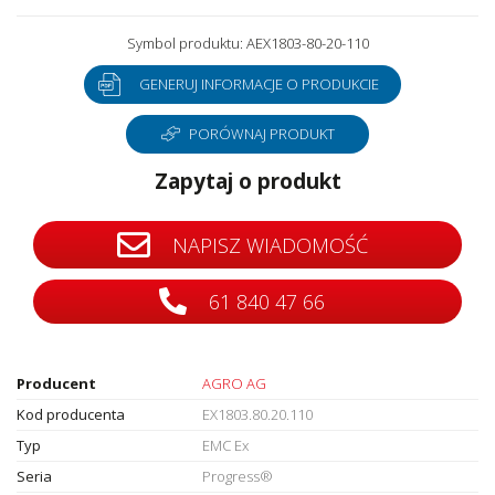
Symbol produktu: AEX1803-80-20-110
GENERUJ INFORMACJE O PRODUKCIE
PORÓWNAJ PRODUKT
Zapytaj o produkt
NAPISZ WIADOMOŚĆ
61 840 47 66
Producent
AGRO AG
Kod producenta
EX1803.80.20.110
Typ
EMC Ex
Seria
Progress®