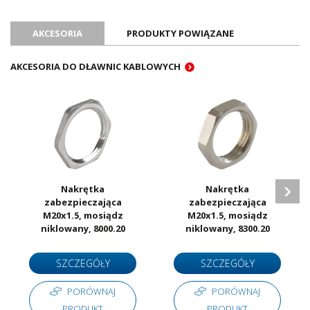
Oznaczenie CE
Tak
Certyfikat UL
Tak
AKCESORIA
PRODUKTY POWIĄZANE
Certyfikat ATEX
Tak
Certyfikat RoHS
Tak
AKCESORIA DO DŁAWNIC KABLOWYCH
Ilość sztuk w opakowaniu
50
Jednostka sprzedażowa
Sztuki
Nakrętka
Nakrętka
zabezpieczająca
zabezpieczająca
M20x1.5, mosiądz
M20x1.5, mosiądz
niklowany, 8000.20
niklowany, 8300.20
SZCZEGÓŁY
SZCZEGÓŁY
PORÓWNAJ
PORÓWNAJ
PRODUKT
PRODUKT