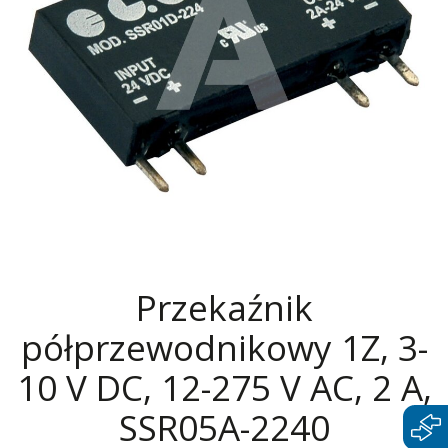
Przekaźnik
półprzewodnikowy 1Z, 3-
10 V DC, 12-275 V AC, 2 A,
SSR05A-2240