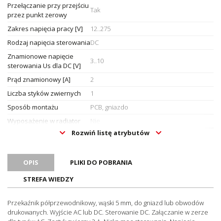
Przełączanie przy przejściu
Tak
przez punkt zerowy
Zakres napięcia pracy [V]
12..275
Rodzaj napięcia sterowania
DC
Znamionowe napięcie
3..10
sterowania Us dla DC [V]
Prąd znamionowy [A]
2
Liczba styków zwiernych
1
Sposób montażu
PCB, gniazdo
Wyposażenie w radiator
Nie
Rozwiń listę atrybutów
Jednostka sprzedażowa
Sztuki
OPIS
PLIKI DO POBRANIA
STREFA WIEDZY
Przekaźnik półprzewodnikowy, wąski 5 mm, do gniazd lub obwodów
drukowanych. Wyjście AC lub DC. Sterowanie DC. Załączanie w zerze