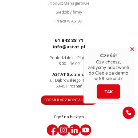
Product Managerowie
Siedziby firmy
Praca w ASTAT
61 848 88 71
info@astat.pl
Cześć!
Poniedziałek – Piątek
Czy chcesz,
8:00 – 16:00
żebyśmy oddzwonili
do Ciebie za darmo
ASTAT Sp. z o.o.
w
59
sekund?
ul. Dąbrowskiego 441
60-451 Poznań
TAK
FORMULARZ KONTAKTOWY
Bądź na bieżąco