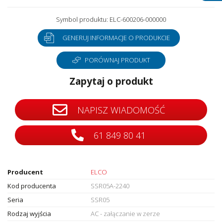
Symbol produktu: ELC-600206-000000
GENERUJ INFORMACJE O PRODUKCIE
PORÓWNAJ PRODUKT
Zapytaj o produkt
NAPISZ WIADOMOŚĆ
61 849 80 41
Producent
ELCO
Kod producenta
SSR05A-2240
Seria
SSR05
Rodzaj wyjścia
AC - załączanie w zerze