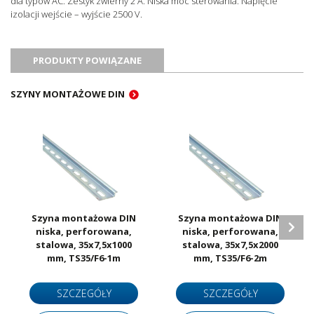
dla typów AC. Zestyk zwierny 2 A. Niska moc sterowania. Napięcie
izolacji wejście – wyjście 2500 V.
PRODUKTY POWIĄZANE
SZYNY MONTAŻOWE DIN
Szyna montażowa DIN
Szyna montażowa DIN
niska, perforowana,
niska, perforowana,
stalowa, 35x7,5x1000
stalowa, 35x7,5x2000
mm, TS35/F6-1m
mm, TS35/F6-2m
SZCZEGÓŁY
SZCZEGÓŁY