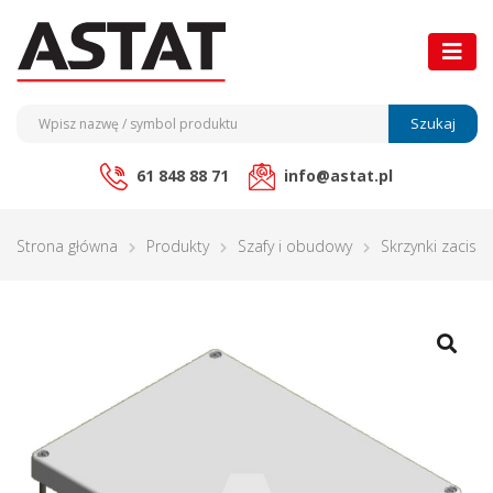
Szukaj
61 848 88 71
info@astat.pl
Strona główna
Produkty
Szafy i obudowy
Skrzynki zacisk