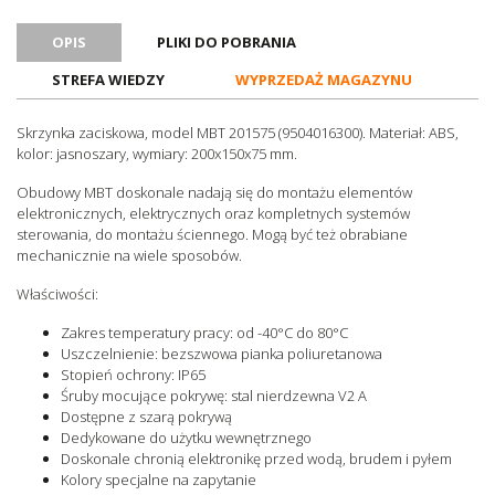
Z przetłoczeniami
Nie
OPIS
PLIKI DO POBRANIA
Zakres temperatury pracy
-40..80
[°C]
STREFA WIEDZY
WYPRZEDAŻ MAGAZYNU
Stopień ochrony (IP)
IP65
Skrzynka zaciskowa, model MBT 201575 (9504016300). Materiał: ABS,
Hygienic Design
Nie
kolor: jasnoszary, wymiary: 200x150x75 mm.
Certyfikat ATEX
Nie
Obudowy MBT doskonale nadają się do montażu elementów
Certyfikat RoHS
Tak
elektronicznych, elektrycznych oraz kompletnych systemów
Certyfikaty
REACH
sterowania, do montażu ściennego. Mogą być też obrabiane
mechanicznie na wiele sposobów.
Jednostka sprzedażowa
Sztuki
Właściwości:
Zakres temperatury pracy: od -40°C do 80°C
Uszczelnienie: bezszwowa pianka poliuretanowa
Stopień ochrony: IP65
Śruby mocujące pokrywę: stal nierdzewna V2 A
Dostępne z szarą pokrywą
Dedykowane do użytku wewnętrznego
Doskonale chronią elektronikę przed wodą, brudem i pyłem
Kolory specjalne na zapytanie