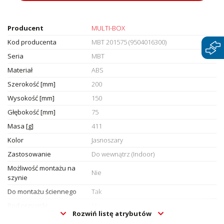
Producent
MULTI-BOX
Kod producenta
MBT 201575 (9504016300)
Seria
MBT
Materiał
ABS
Szerokość [mm]
200
Wysokość [mm]
150
Głębokość [mm]
75
Masa [g]
411
Kolor
Jasnoszary
Zastosowanie
Do wewnątrz (Indoor)
Możliwość montażu na
Nie
szynie
Do montażu ściennego
Tak
Pod przyciski
Nie
Rozwiń listę atrybutów
Z otworami wentylacyjnymi
Nie