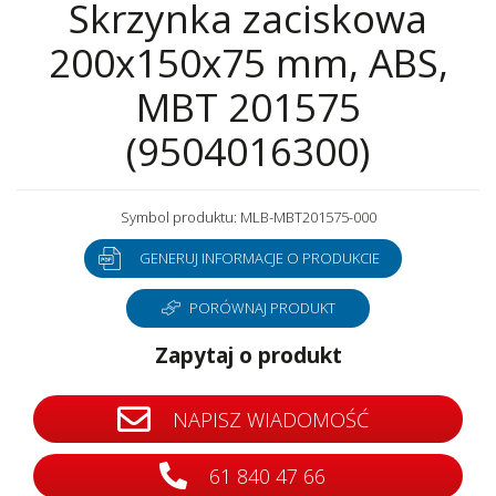
Skrzynka zaciskowa
200x150x75 mm, ABS,
MBT 201575
(9504016300)
Symbol produktu: MLB-MBT201575-000
GENERUJ INFORMACJE O PRODUKCIE
PORÓWNAJ PRODUKT
Zapytaj o produkt
NAPISZ WIADOMOŚĆ
61 840 47 66