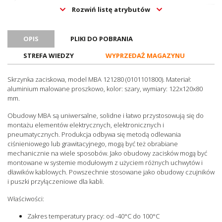
Rozwiń listę atrybutów
Do montażu ściennego
Tak
Pod przyciski
Nie
Z otworami wentylacyjnymi
OPIS
PLIKI DO POBRANIA
Nie
Z przetłoczeniami
Nie
STREFA WIEDZY
WYPRZEDAŻ MAGAZYNU
Zakres temperatury pracy
-40..100
[°C]
Skrzynka zaciskowa, model MBA 121280 (0101101800). Materiał:
aluminium malowane proszkowo, kolor: szary, wymiary: 122x120x80
Stopień ochrony (IP)
IP66
mm.
Hygienic Design
Nie
Obudowy MBA są uniwersalne, solidne i łatwo przystosowują się do
Certyfikat ATEX
Nie
montażu elementów elektrycznych, elektronicznych i
Certyfikat RoHS
Tak
pneumatycznych. Produkcja odbywa się metodą odlewania
ciśnieniowego lub grawitacyjnego, mogą być też obrabiane
Certyfikaty
REACH
mechanicznie na wiele sposobów. Jako obudowy zacisków mogą być
Jednostka sprzedażowa
Sztuki
montowane w systemie modułowym z użyciem różnych uchwytów i
dławików kablowych. Powszechnie stosowane jako obudowy czujników
i puszki przyłączeniowe dla kabli.
Właściwości:
Zakres temperatury pracy: od -40°C do 100°C