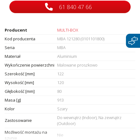
61 840 47 66
Producent
MULTI-BOX
Kod producenta
MBA 121280 (0101101800)
Seria
MBA
Materiał
Aluminium
Wykończenie powierzchni
Malowane proszkowo
Szerokość [mm]
122
Wysokość [mm]
120
Głębokość [mm]
80
Masa [g]
913
Kolor
Szary
Do wewnątrz (Indoor), Na zewnątrz
Zastosowanie
(Outdoor)
Możliwość montażu na
Nie
szynie