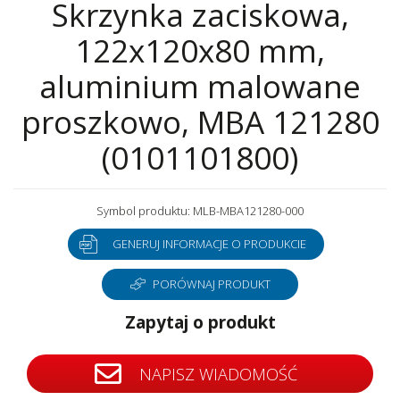
Skrzynka zaciskowa,
122x120x80 mm,
aluminium malowane
proszkowo, MBA 121280
(0101101800)
Symbol produktu: MLB-MBA121280-000
GENERUJ INFORMACJE O PRODUKCIE
PORÓWNAJ PRODUKT
Zapytaj o produkt
NAPISZ WIADOMOŚĆ