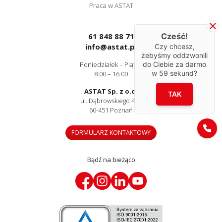
Praca w ASTAT
61 848 88 71
Cześć!
info@astat.pl
Czy chcesz,
żebyśmy oddzwonili
Poniedziałek – Piątek
do Ciebie za darmo
w
59
sekund?
8:00 – 16:00
ASTAT Sp. z o.o.
TAK
ul. Dąbrowskiego 441
60-451 Poznań
FORMULARZ KONTAKTOWY
Bądź na bieżąco