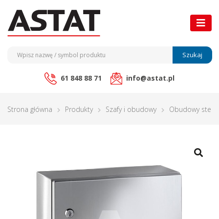
Szukaj
61 848 88 71
info@astat.pl
Strona główna
Produkty
Szafy i obudowy
Obudowy stero