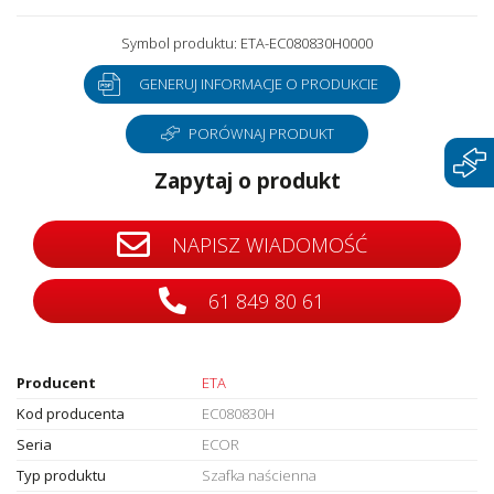
Symbol produktu: ETA-EC080830H0000
GENERUJ INFORMACJE O PRODUKCIE
PORÓWNAJ PRODUKT
Zapytaj o produkt
NAPISZ WIADOMOŚĆ
61 849 80 61
Producent
ETA
Kod producenta
EC080830H
Seria
ECOR
Typ produktu
Szafka naścienna