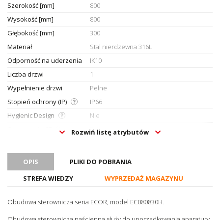
Szerokość [mm]
800
Wysokość [mm]
800
Głębokość [mm]
300
Materiał
Stal nierdzewna 316L
Odporność na uderzenia
IK10
Liczba drzwi
1
Wypełnienie drzwi
Pełne
Stopień ochrony (IP)
IP66
Hygienic Design
Nie
Oznaczenie CE
Tak
Rozwiń listę atrybutów
Certyfikat UL
Tak
Certyfikat ATEX
Tak
OPIS
PLIKI DO POBRANIA
Do strefy Ex 2
Tak
STREFA WIEDZY
WYPRZEDAŻ MAGAZYNU
Do strefy Ex 22
Tak
Kategoria Ex 2D
Tak
Obudowa sterownicza seria ECOR, model EC080830H.
Kategoria Ex 2G
Tak
Obudowa sterownicza naścienna służy do uporządkowania aparatury