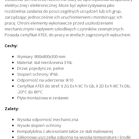
Kategoria Ex 3D
Tak
elektrycznej i elektronicznej. Może być wykorzystywana jako
rozdzielnia zasilania do poszczególnych urządzeń lub ich grup,
Kategoria Ex 3G
Tak
zarządzając jednocześnie ich uruchomieniem i monitorując ich
Certyfikat RoHS
Tak
pracę. Chroni elementy wykonawcze przed uszkodzeniami
mechanicznymi i wpływem szkodliwych czynników zewnętrznych.
Posiada certyfikat ATEX, do pracy w strefach zagrożonych wybuchem.
Cechy:
Wymiary: 800x800x300 mm
Materiał: stal nierdzewna 316L
Drzwi: pojedyncze, pełne
Stopień ochrony: IP66
Odporność na uderzenia: IK10
Certyfikat ATEX do stref: II 2G Ex h IIC Tx Gb, II 2D Ex h IIIC Tx Db,
-20°C do 80°C
Płyta montażowa w zestawie
Zalety:
Wysoka odporność mechaniczna
Wysoki stopień ochrony
Kompatybilna z akcesoriami także ze stali malowanej
Silikonowa uszczelka odporna na wysoka temperaturę i środki