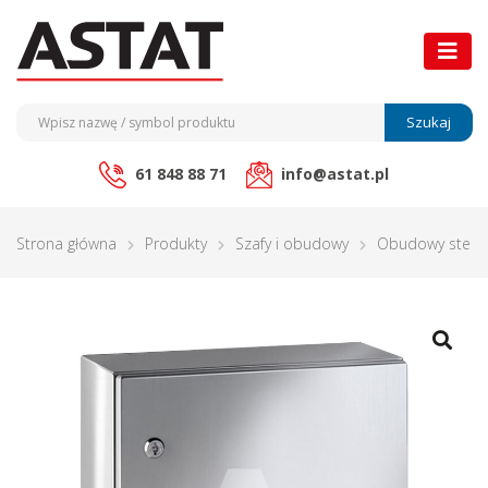
Szukaj
61 848 88 71
info@astat.pl
Strona główna
Produkty
Szafy i obudowy
Obudowy stero