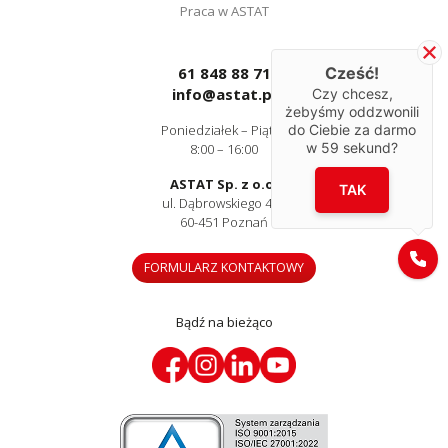
Praca w ASTAT
61 848 88 71
Cześć!
info@astat.pl
Czy chcesz,
żebyśmy oddzwonili
Poniedziałek – Piątek
do Ciebie za darmo
w
59
sekund?
8:00 – 16:00
ASTAT Sp. z o.o.
TAK
ul. Dąbrowskiego 441
60-451 Poznań
FORMULARZ KONTAKTOWY
Bądź na bieżąco