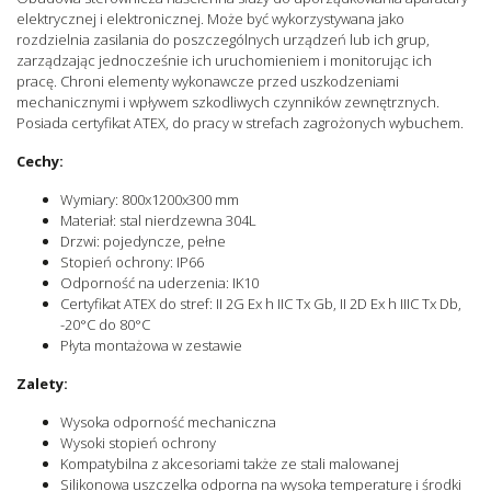
Kategoria Ex 3D
Tak
elektrycznej i elektronicznej. Może być wykorzystywana jako
rozdzielnia zasilania do poszczególnych urządzeń lub ich grup,
Kategoria Ex 3G
Tak
zarządzając jednocześnie ich uruchomieniem i monitorując ich
Certyfikat RoHS
Tak
pracę. Chroni elementy wykonawcze przed uszkodzeniami
mechanicznymi i wpływem szkodliwych czynników zewnętrznych.
Posiada certyfikat ATEX, do pracy w strefach zagrożonych wybuchem.
Cechy:
Wymiary: 800x1200x300 mm
Materiał: stal nierdzewna 304L
Drzwi: pojedyncze, pełne
Stopień ochrony: IP66
Odporność na uderzenia: IK10
Certyfikat ATEX do stref: II 2G Ex h IIC Tx Gb, II 2D Ex h IIIC Tx Db,
-20°C do 80°C
Płyta montażowa w zestawie
Zalety:
Wysoka odporność mechaniczna
Wysoki stopień ochrony
Kompatybilna z akcesoriami także ze stali malowanej
Silikonowa uszczelka odporna na wysoka temperaturę i środki