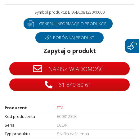
Symbol produktu: ETA-EC081230X0000
GENERUJ INFORMACJE O PRODUKCIE
PORÓWNAJ PRODUKT
Zapytaj o produkt
NAPISZ WIADOMOŚĆ
61 849 80 61
Producent
ETA
Kod producenta
EC081230X
Seria
ECOR
Typ produktu
Szafka naścienna