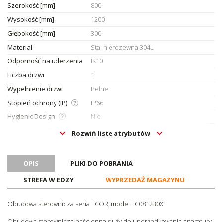
Szerokość [mm]
800
Wysokość [mm]
1200
Głębokość [mm]
300
Materiał
Stal nierdzewna 304L
Odporność na uderzenia
IK10
Liczba drzwi
1
Wypełnienie drzwi
Pełne
Stopień ochrony (IP)
IP66
Hygienic Design
Nie
Oznaczenie CE
Tak
Rozwiń listę atrybutów
Certyfikat UL
Tak
Certyfikat ATEX
Tak
OPIS
PLIKI DO POBRANIA
Do strefy Ex 2
Tak
STREFA WIEDZY
WYPRZEDAŻ MAGAZYNU
Do strefy Ex 22
Tak
Kategoria Ex 2D
Tak
Obudowa sterownicza seria ECOR, model EC081230X.
Kategoria Ex 2G
Tak
Obudowa sterownicza naścienna służy do uporządkowania aparatury