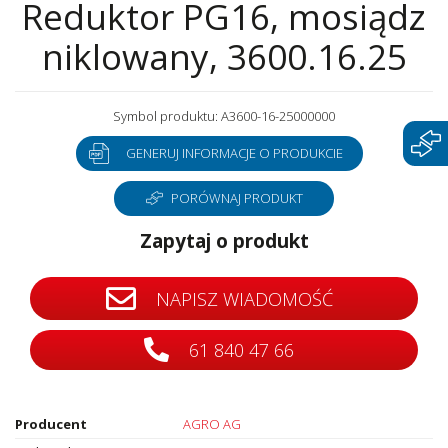
Reduktor PG16, mosiądz
niklowany, 3600.16.25
Symbol produktu: A3600-16-25000000
GENERUJ INFORMACJE O PRODUKCIE
PORÓWNAJ PRODUKT
Zapytaj o produkt
NAPISZ WIADOMOŚĆ
61 840 47 66
Producent
AGRO AG