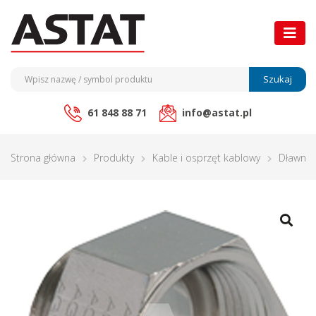
Szukaj
61 848 88 71
info@astat.pl
Strona główna
Produkty
Kable i osprzęt kablowy
Dławnic