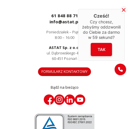
61 848 88 71
Cześć!
info@astat.pl
Czy chcesz,
żebyśmy oddzwonili
Poniedziałek – Piątek
do Ciebie za darmo
w
59
sekund?
8:00 – 16:00
ASTAT Sp. z o.o.
TAK
ul. Dąbrowskiego 441
60-451 Poznań
FORMULARZ KONTAKTOWY
Bądź na bieżąco