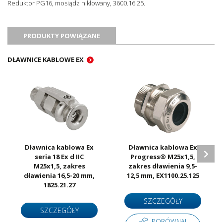
Reduktor PG16, mosiądz niklowany, 3600.16.25.
Jednostka sprzedażowa
Sztuki
PRODUKTY POWIĄZANE
DŁAWNICE KABLOWE EX
Dławnica kablowa Ex
Dławnica kablowa Ex
seria 18 Ex d IIC
Progress® M25x1,5,
M25x1,5, zakres
zakres dławienia 9,5-
dławienia 16,5-20 mm,
12,5 mm, EX1100.25.125
1825.21.27
SZCZEGÓŁY
SZCZEGÓŁY
PORÓWNAJ