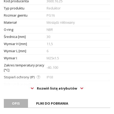
Kod producenta
3600.16.25
Typ produktu
Reduktor
Rozmiar gwintu
PG16
Materiał
Mosiądz niklowany
O-ring
NBR
Średnica [mm]
30
Wymiar H [mm]
11,5
Wymiar L [mm]
6
Wymiar I
M25x1.5
Zakres temperatury pracy
-40..100
[°C]
Stopień ochrony (IP)
IP68
Ilość sztuk w opakowaniu
25
Rozwiń listę atrybutów
Oznaczenie CE
Nie
Certyfikat UL
Nie
OPIS
PLIKI DO POBRANIA
Certyfikat ATEX
Nie
Certyfikat RoHS
Tak