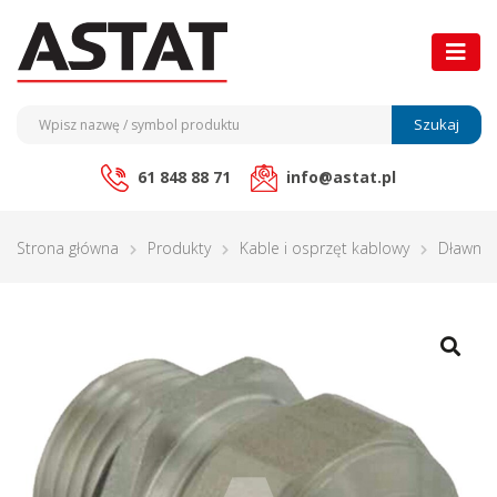
Szukaj
61 848 88 71
info@astat.pl
Strona główna
Produkty
Kable i osprzęt kablowy
Dławnic