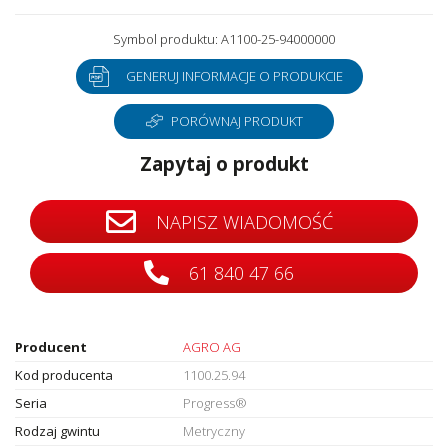
Symbol produktu: A1100-25-94000000
GENERUJ INFORMACJE O PRODUKCIE
PORÓWNAJ PRODUKT
Zapytaj o produkt
NAPISZ WIADOMOŚĆ
61 840 47 66
Producent
AGRO AG
Kod producenta
1100.25.94
Seria
Progress®
Rodzaj gwintu
Metryczny