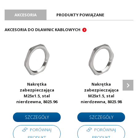
Stopień ochrony (IP)
IP68 (do 10 bar)
Oznaczenie CE
Tak
AKCESORIA
PRODUKTY POWIĄZANE
Certyfikat UL
Tak
Certyfikat ATEX
Nie
AKCESORIA DO DŁAWNIC KABLOWYCH
Certyfikat RoHS
Tak
Ilość sztuk w opakowaniu
25
Jednostka sprzedażowa
Sztuki
Nakrętka
Nakrętka
zabezpieczająca
zabezpieczająca
M25x1.5, stal
M25x1.5, stal
nierdzewna, 8025.96
nierdzewna, 8025.98
SZCZEGÓŁY
SZCZEGÓŁY
PORÓWNAJ
PORÓWNAJ
PRODUKT
PRODUKT