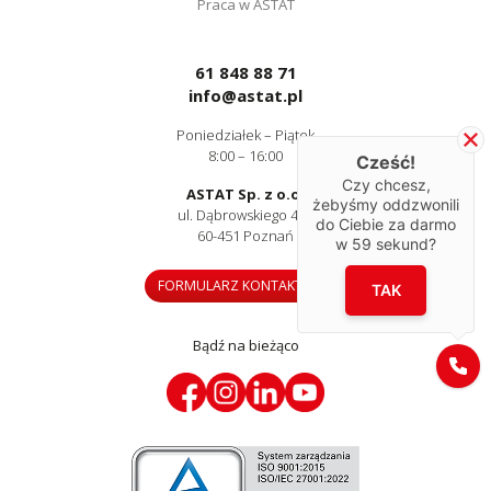
Praca w ASTAT
61 848 88 71
info@astat.pl
Poniedziałek – Piątek
8:00 – 16:00
Cześć!
Czy chcesz,
ASTAT Sp. z o.o.
żebyśmy oddzwonili
ul. Dąbrowskiego 441
do Ciebie za darmo
60-451 Poznań
w
59
sekund?
FORMULARZ KONTAKTOWY
TAK
Bądź na bieżąco