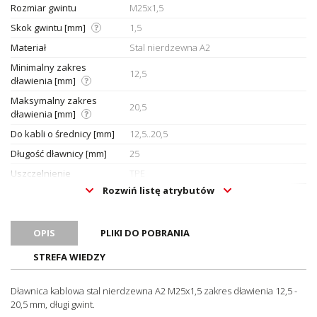
Rozmiar gwintu
M25x1,5
Skok gwintu [mm]
1,5
Materiał
Stal nierdzewna A2
Minimalny zakres
12,5
dławienia [mm]
Maksymalny zakres
20,5
dławienia [mm]
Do kabli o średnicy [mm]
12,5..20,5
Długość dławnicy [mm]
25
Uszczelnienie
TPE
Rozwiń listę atrybutów
O-ring
NBR
Zakres temperatury pracy
-40..100
[°C]
OPIS
PLIKI DO POBRANIA
Długość gwintu [mm]
11
STREFA WIEDZY
Dodatkowe uwagi
Długi gwint
Rozmiar klucza [mm]
30
Dławnica kablowa stal nierdzewna A2 M25x1,5 zakres dławienia 12,5 -
20,5 mm, długi gwint.
Hygienic Design
Nie