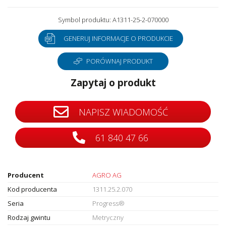
Symbol produktu: A1311-25-2-070000
GENERUJ INFORMACJE O PRODUKCIE
PORÓWNAJ PRODUKT
Zapytaj o produkt
NAPISZ WIADOMOŚĆ
61 840 47 66
Producent
AGRO AG
Kod producenta
1311.25.2.070
Seria
Progress®
Rodzaj gwintu
Metryczny