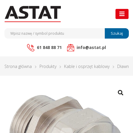
Szukaj
61 848 88 71
info@astat.pl
Strona główna
Produkty
Kable i osprzęt kablowy
Dławnic