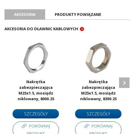
Oznaczenie CE
Tak
Certyfikat UL
Tak
AKCESORIA
PRODUKTY POWIĄZANE
Certyfikat ATEX
Nie
Certyfikat RoHS
Tak
AKCESORIA DO DŁAWNIC KABLOWYCH
Ilość sztuk w opakowaniu
25
Jednostka sprzedażowa
Sztuki
Nakrętka
Nakrętka
zabezpieczająca
zabezpieczająca
M25x1.5, mosiądz
M25x1.5, mosiądz
niklowany, 8000.25
niklowany, 8300.25
SZCZEGÓŁY
SZCZEGÓŁY
PORÓWNAJ
PORÓWNAJ
PRODUKT
PRODUKT