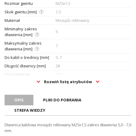
Rozmiar gwintu
M25x1,5
Skok gwintu [mm]
1,5
Materiał
Mosiądz niklowany
Minimalny zakres
5
dławienia [mm]
Maksymalny zakres
7
dławienia [mm]
Do kabli o średnicy [mm]
5..7
Długość dławnicy [mm]
28
Uszczelnienie
TPE
Rozwiń listę atrybutów
O-ring
NBR
Zakres temperatury pracy
-40..100
[°C]
OPIS
PLIKI DO POBRANIA
Długość gwintu [mm]
11
STREFA WIEDZY
Rozmiar klucza [mm]
30
Hygienic Design
Nie
Dławnica kablowa mosiądz niklowany M25x1,5 zakres dławienia 5,0 - 7,0
mm.
Stopień ochrony (IP)
IP68