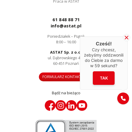
Praca w ASTAT
61 848 88 71
info@astat.pl
Poniedziałek – Piątek
8:00 – 16:00
Cześć!
Czy chcesz,
ASTAT Sp. z o.o.
żebyśmy oddzwonili
ul. Dąbrowskiego 441
do Ciebie za darmo
60-451 Poznań
w
59
sekund?
FORMULARZ KONTAKTOWY
TAK
Bądź na bieżąco