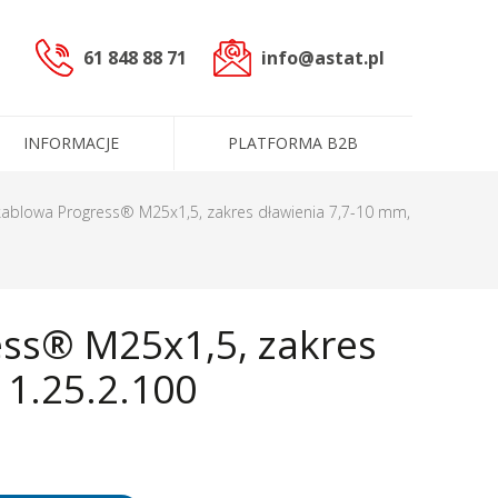
61 848 88 71
info@astat.pl
INFORMACJE
PLATFORMA B2B
sterowniczych
kablowa Progress® M25x1,5, zakres dławienia 7,7-10 mm,
czne (PLC)
ss® M25x1,5, zakres
cowoprądowe
informacyjne
ntakt
ługi
Dane administracyjne
Certyfikaty i polityki
11.25.2.100
e
Produkty