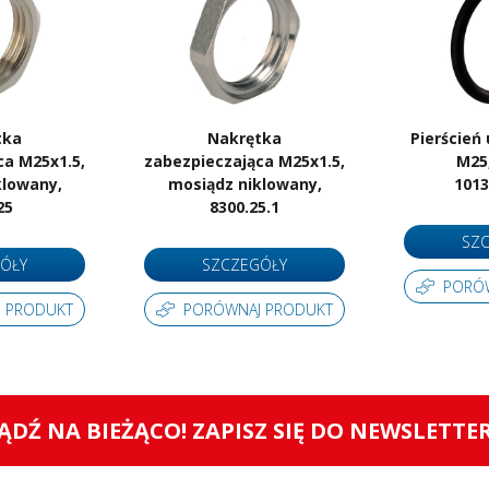
Certyfikat RoHS
Tak
Ilość sztuk w opakowaniu
25
Jednostka sprzedażowa
Sztuki
tka
Nakrętka
Pierścień 
ca M25x1.5,
zabezpieczająca M25x1.5,
M25,
klowany,
mosiądz niklowany,
1013
25
8300.25.1
SZ
ÓŁY
SZCZEGÓŁY
PORÓ
 PRODUKT
PORÓWNAJ PRODUKT
ĄDŹ NA BIEŻĄCO! ZAPISZ SIĘ DO NEWSLETTE