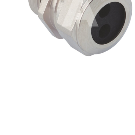
Konwer
Automatyka budynkowa i osprzęt
Konwer
elektroinstalacyjny
Lampy 
Licznik
Mierni
Moduły