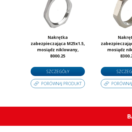
Nakrętka
Nakrę
zabezpieczająca M25x1.5,
zabezpieczają
mosiądz niklowany,
mosiądz ni
8000.25
8300.
SZCZEGÓŁY
SZCZEG
PORÓWNAJ PRODUKT
PORÓWNAJ
B