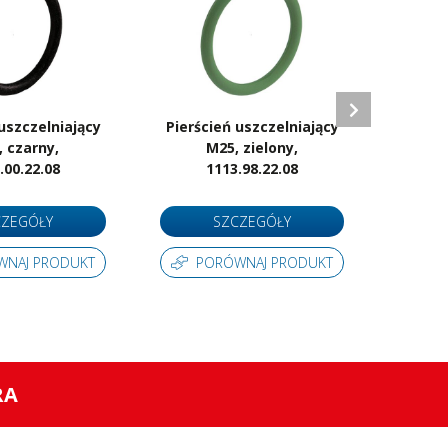
uszczelniający
Pierścień uszczelniający
Red
 czarny,
M25, zielony,
mos
.00.22.08
1113.98.22.08
CZEGÓŁY
SZCZEGÓŁY
WNAJ PRODUKT
PORÓWNAJ PRODUKT
P
RA