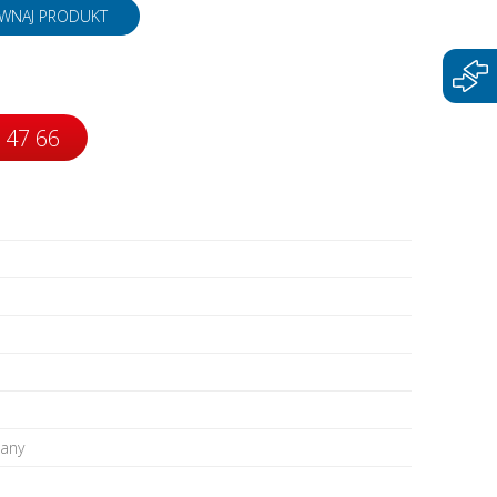
napędy
WNAJ PRODUKT
 47 66
wany