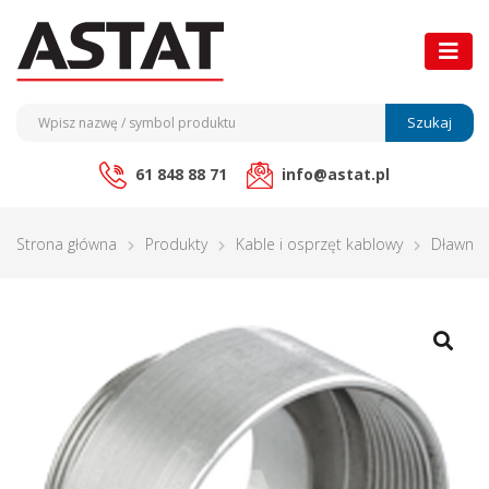
Szukaj
61 848 88 71
info@astat.pl
Strona główna
Produkty
Kable i osprzęt kablowy
Dławnic