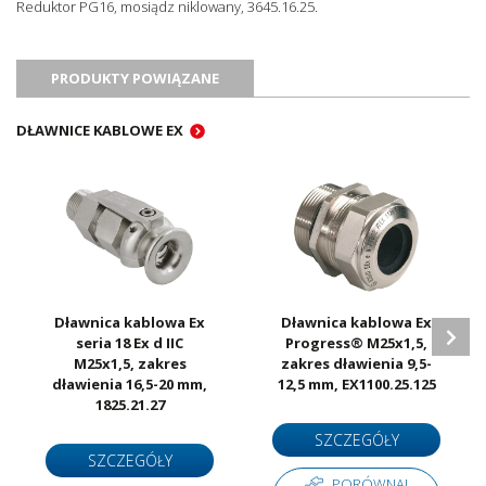
Reduktor PG16, mosiądz niklowany, 3645.16.25.
PRODUKTY POWIĄZANE
DŁAWNICE KABLOWE EX
Dławnica kablowa Ex
Dławnica kablowa Ex
seria 18 Ex d IIC
Progress® M25x1,5,
M25x1,5, zakres
zakres dławienia 9,5-
dławienia 16,5-20 mm,
12,5 mm, EX1100.25.125
1825.21.27
SZCZEGÓŁY
SZCZEGÓŁY
PORÓWNAJ