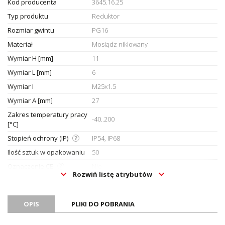
Kod producenta
3645.16.25
Typ produktu
Reduktor
Rozmiar gwintu
PG16
Materiał
Mosiądz niklowany
Wymiar H [mm]
11
Wymiar L [mm]
6
Wymiar I
M25x1.5
Wymiar A [mm]
27
Zakres temperatury pracy
-40..200
[°C]
Stopień ochrony (IP)
IP54, IP68
Ilość sztuk w opakowaniu
50
Oznaczenie CE
Nie
Rozwiń listę atrybutów
Certyfikat UL
Nie
Certyfikat ATEX
Nie
OPIS
PLIKI DO POBRANIA
Certyfikat RoHS
Tak
Jednostka sprzedażowa
Sztuki