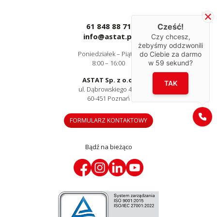
61 848 88 71
Cześć!
info@astat.pl
Czy chcesz,
żebyśmy oddzwonili
Poniedziałek – Piątek
do Ciebie za darmo
w
59
sekund?
8:00 – 16:00
ASTAT Sp. z o.o.
TAK
ul. Dąbrowskiego 441
60-451 Poznań
FORMULARZ KONTAKTOWY
Bądź na bieżąco