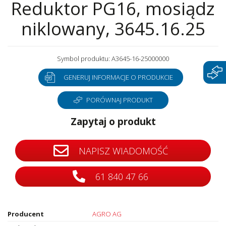
Reduktor PG16, mosiądz
niklowany, 3645.16.25
Symbol produktu: A3645-16-25000000
GENERUJ INFORMACJE O PRODUKCIE
PORÓWNAJ PRODUKT
Zapytaj o produkt
NAPISZ WIADOMOŚĆ
61 840 47 66
Producent
AGRO AG