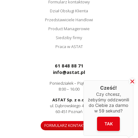
Formularz kontaktowy
Dział Obsługi Klienta
Przedstawiciele Handlowi
Product Managerowie
Siedziby firmy
Praca w ASTAT
61 848 88 71
info@astat.pl
Poniedziałek – Piątek
Cześć!
8:00 – 16:00
Czy chcesz,
ASTAT Sp. z o.o.
żebyśmy oddzwonili
do Ciebie za darmo
ul. Dąbrowskiego 441
w
59
sekund?
60-451 Poznań
TAK
FORMULARZ KONTAKTOWY