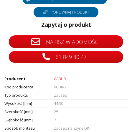
PORÓWNAJ PRODUKT
Zapytaj o produkt
NAPISZ WIADOMOŚĆ
61 849 80 47
Producent
CABUR
Kod producenta
XCDIN2
Typ produktu
Zaczep
Wysokość [mm]
44,30
Szerokość [mm]
25
Głębokość [mm]
7
Sposób montażu
Zaczep na szynę DIN