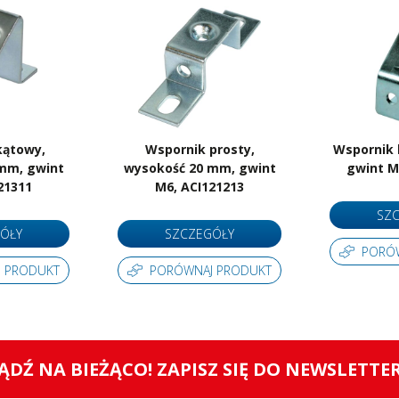
Jednostka sprzedażowa
Sztuki
kątowy,
Wspornik prosty,
Wspornik 
mm, gwint
wysokość 20 mm, gwint
gwint M
21311
M6, ACI121213
SZ
ÓŁY
SZCZEGÓŁY
PORÓ
 PRODUKT
PORÓWNAJ PRODUKT
ĄDŹ NA BIEŻĄCO! ZAPISZ SIĘ DO NEWSLETTE