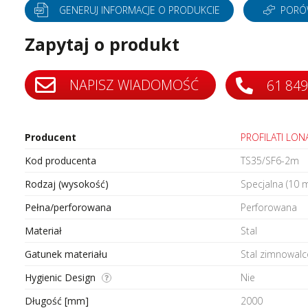
tery częstotliwości
Silniki bezszczotkowe i serwo
GENERUJ INFORMACJE O PRODUKCIE
PORÓ
tery protokołów przemysłowych
Styczniki
Zapytaj o produkt
do szaf sterowniczych
Systemy wózków kablowych i
szynoprzewody
i
Transformatory AC AC
ki i wyświetlacze
NAPISZ WIADOMOŚĆ
61 849
Wyłączniki i rozłączniki
 interfejsowe
Zadajniki
Producent
PROFILATI LON
Kod producenta
TS35/SF6-2m
Rodzaj (wysokość)
Specjalna (10 
Pełna/perforowana
Perforowana
Materiał
Stal
Gatunek materiału
Stal zimnowal
Hygienic Design
Nie
Długość [mm]
2000