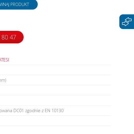
napędy
WNAJ PRODUKT
 80 47
ATESI
mm)
cowana DC01 zgodnie z EN 10130