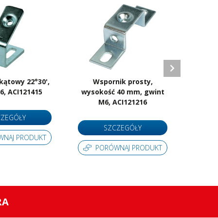
kątowy 22°30',
Wspornik prosty,
Ws
6, ACI121415
wysokość 40 mm, gwint
wysok
M6, ACI121216
M
CZEGÓŁY
SZCZEGÓŁY
WNAJ PRODUKT
PORÓWNAJ PRODUKT
P
RA