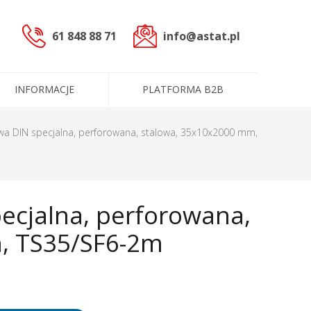
61 848 88 71
info@astat.pl
INFORMACJE
PLATFORMA B2B
sterowniczych
a DIN specjalna, perforowana, stalowa, 35x10x2000 mm,
czne (PLC)
ecjalna, perforowana,
cowoprądowe
informacyjne
ntakt
ługi
Dane administracyjne
Certyfikaty i polityki
, TS35/SF6-2m
e
Produkty