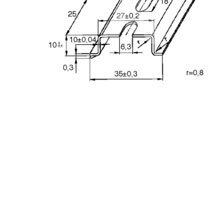
Konwer
Automatyka budynkowa i osprzęt
Konwer
elektroinstalacyjny
Lampy 
Licznik
Mierni
Moduły