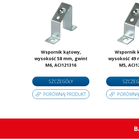
Wspornik kątowy,
Wspornik 
wysokość 58 mm, gwint
wysokość 49 
M6, ACI121316
M5, ACI1
SZCZEGÓŁY
SZCZEG
PORÓWNAJ PRODUKT
PORÓWNAJ
B