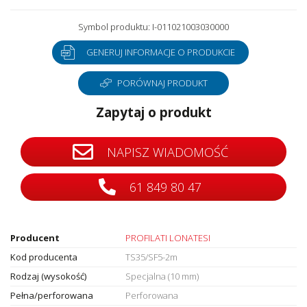
Symbol produktu: I-011021003030000
GENERUJ INFORMACJE O PRODUKCIE
PORÓWNAJ PRODUKT
Zapytaj o produkt
NAPISZ WIADOMOŚĆ
61 849 80 47
Producent
PROFILATI LONATESI
Kod producenta
TS35/SF5-2m
Rodzaj (wysokość)
Specjalna (10 mm)
Pełna/perforowana
Perforowana