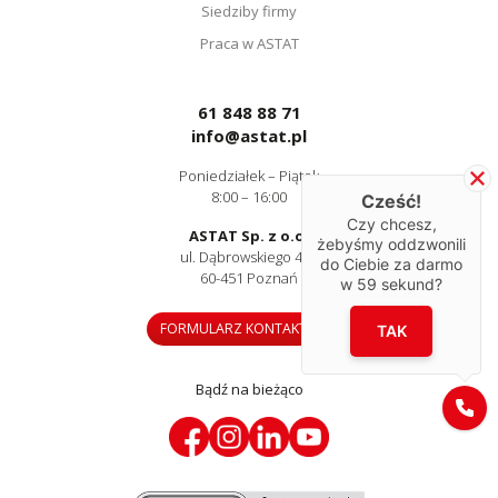
Siedziby firmy
Praca w ASTAT
61 848 88 71
info@astat.pl
Poniedziałek – Piątek
8:00 – 16:00
Cześć!
Czy chcesz,
ASTAT Sp. z o.o.
żebyśmy oddzwonili
ul. Dąbrowskiego 441
do Ciebie za darmo
60-451 Poznań
w
59
sekund?
FORMULARZ KONTAKTOWY
TAK
Bądź na bieżąco