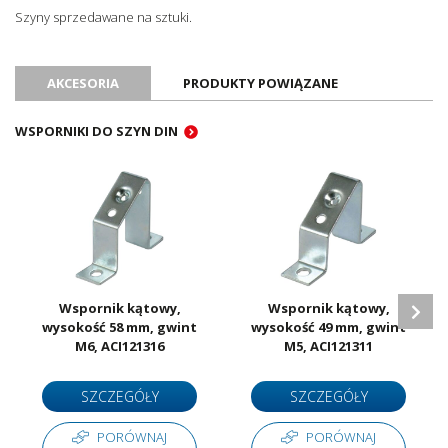
Szyny sprzedawane na sztuki.
Normy
EN 60715
Certyfikat RoHS
Tak
Ilość sztuk w opakowaniu
20
AKCESORIA
PRODUKTY POWIĄZANE
Jednostka sprzedażowa
Sztuki
WSPORNIKI DO SZYN DIN
Wspornik kątowy,
Wspornik kątowy,
wysokość 58 mm, gwint
wysokość 49 mm, gwint
M6, ACI121316
M5, ACI121311
SZCZEGÓŁY
SZCZEGÓŁY
PORÓWNAJ
PORÓWNAJ