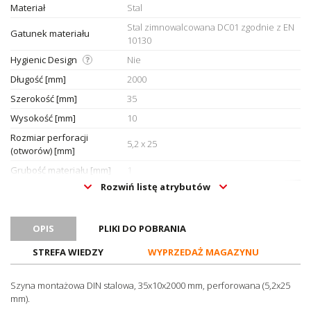
Materiał
Stal
Stal zimnowalcowana DC01 zgodnie z EN
Gatunek materiału
10130
Hygienic Design
Nie
Długość [mm]
2000
Szerokość [mm]
35
Wysokość [mm]
10
Rozmiar perforacji
5,2 x 25
(otworów) [mm]
Grubość materiału [mm]
1
Rozwiń listę atrybutów
Odległość między środkami
36
otworów [mm]
Wykończenie powierzchni
Ocynk elektrolityczny/pasywacja
OPIS
PLIKI DO POBRANIA
Masa [kg/m]
0,35
STREFA WIEDZY
WYPRZEDAŻ MAGAZYNU
Maksymalny prąd
W przypadku funkcji PEN nie można
znamionowy z funkcją PEN
stosować stalowych szyn zbiorczych
Szyna montażowa DIN stalowa, 35x10x2000 mm, perforowana (5,2x25
[A]
mm).
Dyrektywa
RoHS, Reach