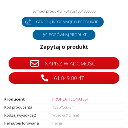
Symbol produktu: I-017021004000000
GENERUJ INFORMACJE O PRODUKCIE
PORÓWNAJ PRODUKT
Zapytaj o produkt
NAPISZ WIADOMOŚĆ
61 849 80 47
Producent
PROFILATI LONATESI
Kod producenta
TS35/Ccu-2m
Rodzaj (wysokość)
Wysoka (15 mm)
Pełna/perforowana
Pełna