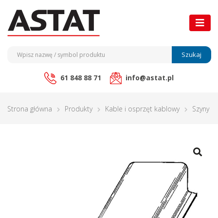
Szukaj
61 848 88 71
info@astat.pl
Strona główna
Produkty
Kable i osprzęt kablowy
Szyny m