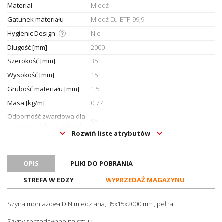
Materiał
Miedź
Gatunek materiału
Miedź Cu-ETP 99,9
Hygienic Design
Nie
Długość [mm]
2000
Szerokość [mm]
35
Wysokość [mm]
15
Grubość materiału [mm]
1,5
Masa [kg/m]
0,77
Odporność zwarciowa dla
95
przekroju żyły E-Cu [mm²]
Rozwiń listę atrybutów
Maksymalny prąd
11,4
zwarciowy 1s [kA]
Maksymalny prąd
OPIS
PLIKI DO POBRANIA
znamionowy z funkcją PEN
232
STREFA WIEDZY
WYPRZEDAŻ MAGAZYNU
[A]
Dyrektywa
RoHS, Reach
Szyna montażowa DIN miedziana, 35x15x2000 mm, pełna.
Normy
EN 60715
Szyny sprzedawane na sztuki.