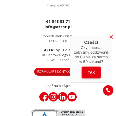
Praca w ASTAT
61 848 88 71
info@astat.pl
Poniedziałek – Piątek
8:00 – 16:00
Cześć!
Czy chcesz,
ASTAT Sp. z o.o.
żebyśmy oddzwonili
ul. Dąbrowskiego 441
do Ciebie za darmo
60-451 Poznań
w
59
sekund?
FORMULARZ KONTAKTOWY
TAK
Bądź na bieżąco