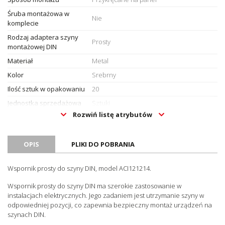
Śruba montażowa w
Nie
komplecie
Rodzaj adaptera szyny
Prosty
montażowej DIN
Materiał
Metal
Kolor
Srebrny
Ilość sztuk w opakowaniu
20
Jednostka sprzedażowa
Sztuki
Rozwiń listę atrybutów
OPIS
PLIKI DO POBRANIA
Wspornik prosty do szyny DIN, model ACI121214.
Wspornik prosty do szyny DIN ma szerokie zastosowanie w
instalacjach elektrycznych. Jego zadaniem jest utrzymanie szyny w
odpowiedniej pozycji, co zapewnia bezpieczny montaż urządzeń na
szynach DIN.