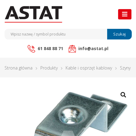
Szukaj
61 848 88 71
info@astat.pl
Strona główna
Produkty
Kable i osprzęt kablowy
Szyny m