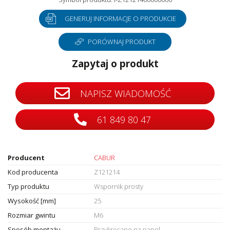
GENERUJ INFORMACJE O PRODUKCIE
PORÓWNAJ PRODUKT
Zapytaj o produkt
NAPISZ WIADOMOŚĆ
61 849 80 47
Producent
CABUR
Kod producenta
Z121214
Typ produktu
Wspornik prosty
Wysokość [mm]
25
Rozmiar gwintu
M6
Sposób montażu
Przykręcane na panel