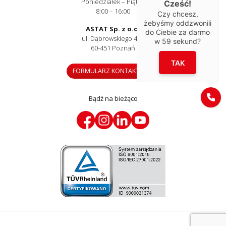
Poniedziałek – Piątek
Cześć!
8:00 – 16:00
Czy chcesz,
żebyśmy oddzwonili
ASTAT Sp. z o.o.
do Ciebie za darmo
ul. Dąbrowskiego 441
w
59
sekund?
60-451 Poznań
TAK
FORMULARZ KONTAKTOWY
Bądź na bieżąco