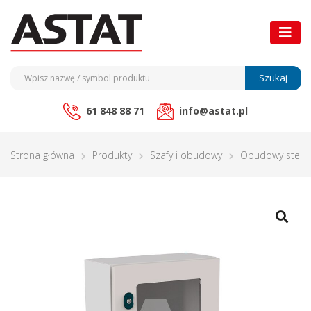
Szukaj
61 848 88 71
info@astat.pl
Strona główna
Produkty
Szafy i obudowy
Obudowy stero