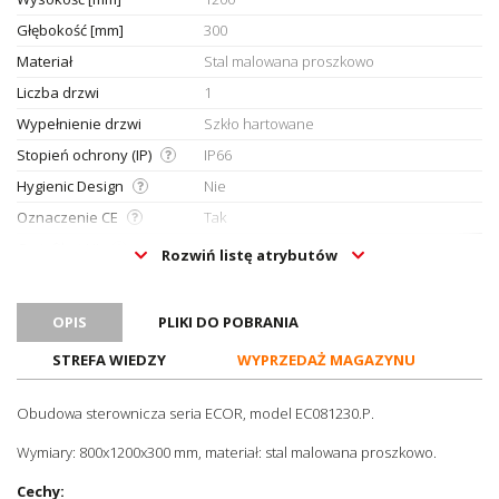
Głębokość [mm]
300
Materiał
Stal malowana proszkowo
Liczba drzwi
1
Wypełnienie drzwi
Szkło hartowane
Stopień ochrony (IP)
IP66
Hygienic Design
Nie
Oznaczenie CE
Tak
Certyfikat UL
Tak
Rozwiń listę atrybutów
Certyfikat ATEX
Nie
Certyfikat RoHS
Tak
OPIS
PLIKI DO POBRANIA
Jednostka sprzedażowa
Sztuki
STREFA WIEDZY
WYPRZEDAŻ MAGAZYNU
Obudowa sterownicza seria ECOR, model EC081230.P.
Wymiary: 800x1200x300 mm, materiał: stal malowana proszkowo.
Cechy: