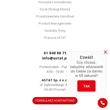
Formularz kontaktowy
Dział Obsługi Klienta
Przedstawiciele Handlowi
Product Managerowie
Siedziby firmy
Praca w ASTAT
61 848 88 71
Cześć!
info@astat.pl
Czy chcesz,
Poniedziałek – Piątek
żebyśmy oddzwonili
do Ciebie za darmo
8:00 – 16:00
w
59
sekund?
ASTAT Sp. z o.o.
ul. Dąbrowskiego 441
TAK
60-451 Poznań
FORMULARZ KONTAKTOWY