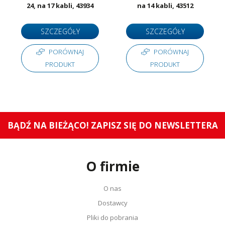
24, na 17 kabli, 43934
na 14 kabli, 43512
SZCZEGÓŁY
SZCZEGÓŁY
PORÓWNAJ
PORÓWNAJ
PRODUKT
PRODUKT
BĄDŹ NA BIEŻĄCO! ZAPISZ SIĘ DO NEWSLETTERA
O firmie
O nas
Dostawcy
Pliki do pobrania