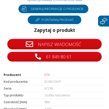
GENERUJ INFORMACJE O PRODUKCIE
PORÓWNAJ PRODUKT
Zapytaj o produkt
NAPISZ WIADOMOŚĆ
61 849 80 61
Producent
ETA
Kod producenta
EC081230.P
Seria
ECOR
Typ produktu
Szafka naścienna
Szerokość [mm]
800
Wysokość [mm]
1200