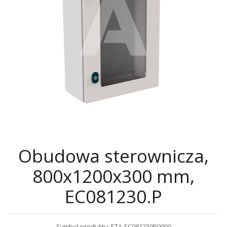
Obudowa sterownicza,
800x1200x300 mm,
EC081230.P
Symbol produktu: ETA-EC081230P0000